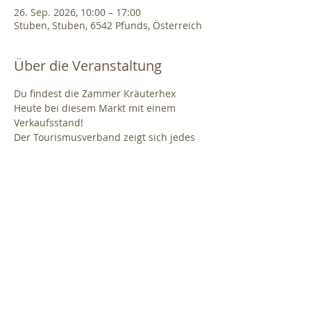
26. Sep. 2026, 10:00 – 17:00
Stuben, Stuben, 6542 Pfunds, Österreich
Über die Veranstaltung
Du findest die Zammer Kräuterhex 
Heute bei diesem Markt mit einem 
Verkaufsstand!
Der Tourismusverband zeigt sich jedes 
Jahr begeistert von der heimischen 
Beteiligung - es befinden sich nämlich 
auch zahlreiche Pfundser Austellerinnen 
& Aussteller unter den Ständen. 
Besonderes Highlight ist auch der 
kulinarische Part - es 
werden ausschließlich Köstlichkeiten 
aus der Region angeboten. Zouchna 
Kiachla,... und auch bei den Getränken 
bleibt's regional, mit Wein, Bier und 
Schnaps produziert in Pfunds!