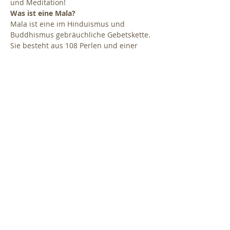
und Meditation!
Was ist eine Mala?
Mala ist eine im Hinduismus und 
Buddhismus gebräuchliche Gebetskette. 
Sie besteht aus 108 Perlen und einer 
Guruperle oder einem anderen 
Ornament. Im Yoga heißt es, wenn man 
ein Mantra 108 mal rezitiert, (für 108 
Energiebahnen von 72.000) es danach in 
diesen Energiebahnen weiterschwingen 
kann. Die Gebetskette dient zur Mantra-
Meditation und Rezitation.
Die Mala Kette wird am Hals oder 
Handgelenk getragen und wird sobald 
sie einen „Besitzer“ findet, von keinem 
anderen mehr berührt.
Wir verwenden hochwertige und 
sorgfältig ausgewählte Edelsteinperlen. 
Jede Kette kann individuell mit kleinen 
zusätzlichen Ornamenten gestaltet 
werden. 