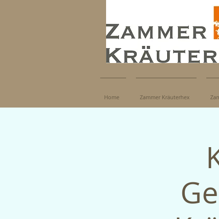
Home
Zammer Kräuterhex
Zam
Ge