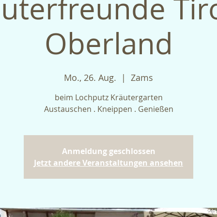
uterfreunde Tir
Oberland
Mo., 26. Aug.
  |  
Zams
beim Lochputz Kräutergarten
Austauschen . Kneippen . Genießen
Anmeldung geschlossen
Jetzt andere Veranstaltungen ansehen