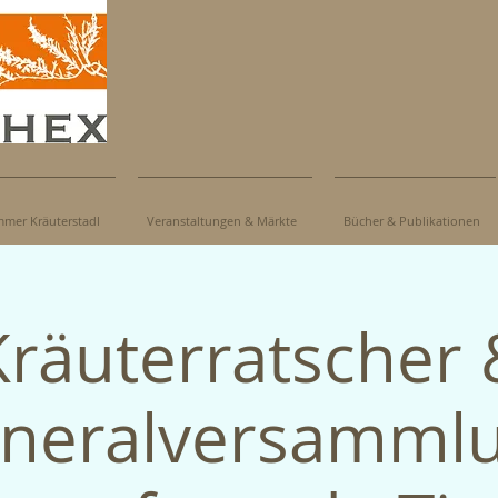
mer Kräuterstadl
Veranstaltungen & Märkte
Bücher & Publikationen
Kräuterratscher 
neralversamml