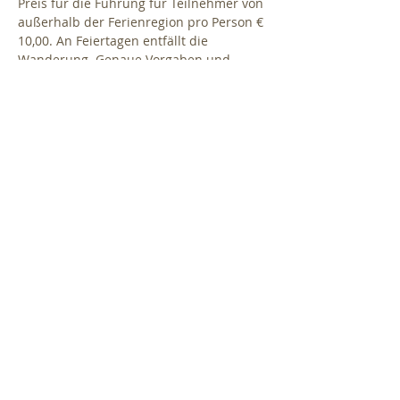
Preis für die Führung für Teilnehmer von 
außerhalb der Ferienregion pro Person € 
10,00. An Feiertagen entfällt die 
Wanderung. Genaue Vorgaben und 
Corona-Bestimmungen werden noch 
bekannt gegeben.

Das Programm wird je nach Saison und 
Wetter gestaltet, die gesammelten 
Kräuter werden im Anschluss an die 
Wanderung verarbeitet und in 
Die Wanderung führt je nach Jahreszeit 
entweder durch das Hinterfeld oder 
Richtung Naherholungsgebiet Tramser 
Weiher. Dabei werden mit Hilfe der 
Kräuterhex Michaela Thöni-Kohler fleißig 
Kräuter bestimmt und gesammelt. Nach 
der Rückkehr…
Weiterlesen >