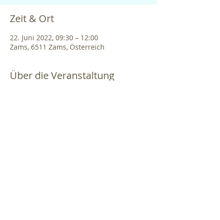
Zeit & Ort
22. Juni 2022, 09:30 – 12:00
Zams, 6511 Zams, Österreich
Über die Veranstaltung
Die Wanderung führt je nach Saison und
Wetter entweder durch das Hinterfeld
oder Richtung Naherholungsgebiet
Tramser Weiher. Dabei werden mit Hilfe
der Kräuterhex Michaela Thöni-Kohler
fleißig Kräuter bestimmt und gesammelt.
Nach der Rückkehr zum Kräuterstadl,
wird dieser besichtigt und Michaela
zeigt, wie die verschiedenen Kräuter
getrocknet und verarbeitet werden. Es
gibt vieles, was man aus den Pflanzen
machen kann. Ob Bergkräutergelee, Tees,
Marmeladen, Bergkräuter-Sirup oder
Kräutersalze, alles wird direkt in der