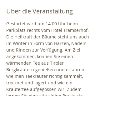
Über die Veranstaltung
Gestartet wird um 14:00 Uhr beim 
Parkplatz rechts vom Hotel Tramserhof. 
Die Heilkraft der Bäume steht uns auch 
im Winter in Form von Harzen, Nadeln 
und Rinden zur Verfügung. Am Ziel 
angekommen, können Sie einen 
wärmenden Tee aus Tiroler 
Bergkräutern genießen und erfahren 
wie man Teekräuter richtig sammelt, 
trocknet und lagert und wie ein 
Kräutertee aufgegossen wir. Zudem 
lernen Sie eine alte alpine Praxis, das 
Räuchern mit heimischen Pflanzen 
kennen. Dauer ca. 1,5 Stunden.
WICHTIGE 
INFORMATIONEN: wetterfeste Kleidung 
und Schuhwerk