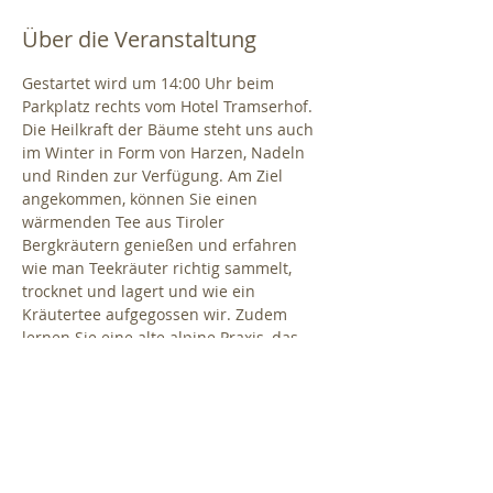
Über die Veranstaltung
Gestartet wird um 14:00 Uhr beim 
Parkplatz rechts vom Hotel Tramserhof. 
Die Heilkraft der Bäume steht uns auch 
im Winter in Form von Harzen, Nadeln 
und Rinden zur Verfügung. Am Ziel 
angekommen, können Sie einen 
wärmenden Tee aus Tiroler 
Bergkräutern genießen und erfahren 
wie man Teekräuter richtig sammelt, 
trocknet und lagert und wie ein 
Kräutertee aufgegossen wir. Zudem 
lernen Sie eine alte alpine Praxis, das 
Räuchern mit heimischen Pflanzen 
kennen. Dauer ca. 1,5 Stunden.
WICHTIGE 
INFORMATIONEN: wetterfeste Kleidung 
und Schuhwerk