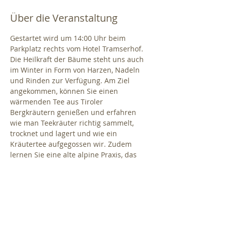
Über die Veranstaltung
Gestartet wird um 14:00 Uhr beim 
Parkplatz rechts vom Hotel Tramserhof. 
Die Heilkraft der Bäume steht uns auch 
im Winter in Form von Harzen, Nadeln 
und Rinden zur Verfügung. Am Ziel 
angekommen, können Sie einen 
wärmenden Tee aus Tiroler 
Bergkräutern genießen und erfahren 
wie man Teekräuter richtig sammelt, 
trocknet und lagert und wie ein 
Kräutertee aufgegossen wir. Zudem 
lernen Sie eine alte alpine Praxis, das 
Räuchern mit heimischen Pflanzen 
kennen. Dauer ca. 1,5 Stunden.
Treffpunkt: 
Parkplatz rechts vor dem 
Tramserhof