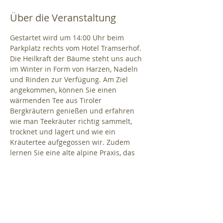
Über die Veranstaltung
Gestartet wird um 14:00 Uhr beim 
Parkplatz rechts vom Hotel Tramserhof. 
Die Heilkraft der Bäume steht uns auch 
im Winter in Form von Harzen, Nadeln 
und Rinden zur Verfügung. Am Ziel 
angekommen, können Sie einen 
wärmenden Tee aus Tiroler 
Bergkräutern genießen und erfahren 
wie man Teekräuter richtig sammelt, 
trocknet und lagert und wie ein 
Kräutertee aufgegossen wir. Zudem 
lernen Sie eine alte alpine Praxis, das 
Räuchern mit heimischen Pflanzen 
kennen. Dauer ca. 1,5 Stunden.
Treffpunkt: 
Parkplatz rechts vor dem 
Tramserhof