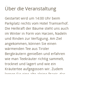
Über die Veranstaltung
Gestartet wird um 14:00 Uhr beim 
Parkplatz rechts vom Hotel Tramserhof. 
Die Heilkraft der Bäume steht uns auch 
im Winter in Form von Harzen, Nadeln 
und Rinden zur Verfügung. Am Ziel 
angekommen, können Sie einen 
wärmenden Tee aus Tiroler 
Bergkräutern genießen und erfahren 
wie man Teekräuter richtig sammelt, 
trocknet und lagert und wie ein 
Kräutertee aufgegossen wir. Zudem 
lernen Sie eine alte alpine Praxis, das 
Räuchern mit heimischen Pflanzen 
kennen. Dauer ca. 1,5 Stunden.
WICHTIGE 
INFORMATIONEN: wetterfeste Kleidung 
und Schuhwerk